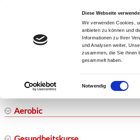
SSC Sport- und Schwimmclub Karlsruhe
Diese Webseite verwende
Verei
Wir verwenden Cookies, um
anbieten zu können und di
Informationen zu Ihrer Ve
und Analysen weiter. Unse
zusammen, die Sie ihnen b
Kursfreischaltung / Ferientermine
gesammelt haben.
Bescheinigung
Einwilligungsauswahl
Notwendig
Aerobic
Gesundheitskurse