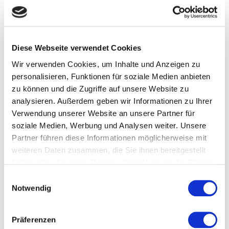
entwickeln die Körperwahrnehmung, optimieren die Atmung
und führen zu einem verbesserten Gleichgewichtssinn und
einem erhöhten Konzentrationsvermögen.
Diese Webseite verwendet Cookies
Wir verwenden Cookies, um Inhalte und Anzeigen zu
Buchbare Kurse
personalisieren, Funktionen für soziale Medien anbieten
zu können und die Zugriffe auf unsere Website zu
analysieren. Außerdem geben wir Informationen zu Ihrer
Verwendung unserer Website an unsere Partner für
soziale Medien, Werbung und Analysen weiter. Unsere
Partner führen diese Informationen möglicherweise mit
weiteren Daten zusammen, die Sie ihnen bereitgestellt
haben oder die sie im Rahmen Ihrer Nutzung der Dienste
gesammelt haben.
Einwilligungsauswahl
Aktuell laufende Kurse
Notwendig
Präferenzen