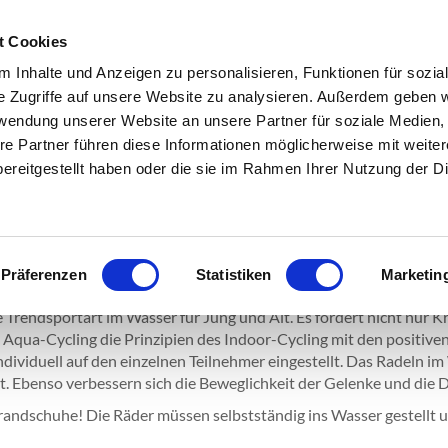
 e.V.
t Cookies
n
Fitnessstudio
Sportarten
Online buchen
Service
 Inhalte und Anzeigen zu personalisieren, Funktionen für sozia
e Zugriffe auf unsere Website zu analysieren. Außerdem geben w
rwendung unserer Website an unsere Partner für soziale Medien
re Partner führen diese Informationen möglicherweise mit weite
ereitgestellt haben oder die sie im Rahmen Ihrer Nutzung der D
eibung entnehmen.
Präferenzen
Statistiken
Marketin
ie Trendsportart im Wasser für Jung und Alt. Es fördert nicht nur
 Aqua-Cycling die Prinzipien des Indoor-Cycling mit den positiv
ndividuell auf den einzelnen Teilnehmer eingestellt. Das Radeln i
kt. Ebenso verbessern sich die Beweglichkeit der Gelenke und di
randschuhe! Die Räder müssen selbstständig ins Wasser gestellt 