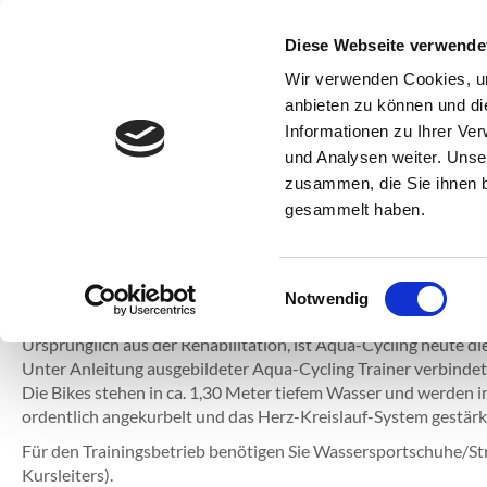
SSC Sport- und Schwimmclub Karlsruhe
Diese Webseite verwende
Verei
Wir verwenden Cookies, um
anbieten zu können und di
Informationen zu Ihrer Ve
und Analysen weiter. Unse
Aqua-Cycling
zusammen, die Sie ihnen b
gesammelt haben.
Aqua-Cycling
Die einzelnen Termine können Sie der jeweiligen Kursausschr
Einwilligungsauswahl
Notwendig
ab 18 Jahren
Ursprünglich aus der Rehabilitation, ist Aqua-Cycling heute d
Unter Anleitung ausgebildeter Aqua-Cycling Trainer verbindet
Die Bikes stehen in ca. 1,30 Meter tiefem Wasser und werden i
ordentlich angekurbelt und das Herz-Kreislauf-System gestär
Für den Trainingsbetrieb benötigen Sie Wassersportschuhe/St
Kursleiters).