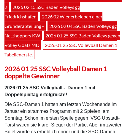
2
2026 02 15 SSC Baden Volleys gg
Friedrichshafen
2026 02 Wiederbeleben einer
Gründerabteilung -
2026 02 04 SSC Baden Volleys gg
Netzhoppers KW
2026 01 25 SSC Baden Volleys gegen
Volley Goats MD
2026 01 25 SSC Volleyball Damen 1
Tabellenerste.
2026 01 25 SSC Volleyball Damen 1
doppelte Gewinner
2026 01 25 SSC Volleyball - Damen 1 mit
Doppelspieltag erfolgreich!!
Die SSC-Damen 1 hatten am letzten Wochenende im
Januar ein strammes Programm mit 2 Spielen am
Sonntag. Schon im ersten Speile gegen VSG Ubstadt-
Forst waren sie klarer Sieger der Partie. Aber im zweiten
Spiel wurde es erheblich enger und die SSC-Damen