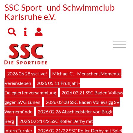
SSC Sport- und Schwimmclub
Karlsruhe e.V.
2026 06 28 ssc live!
Michael C. - Menschen, Momente,
Vereinsleben
2026 05 11 Frühjahr-
Delegiertenversammlung
2026 03 21 SSC Baden Volleys
gegen SVG Lünen
2026 03 08 SSC Baden Volleys gg SV
Warnemünde
2026 02 26 Abschiedsfeier von Birgit
Berg
2026 02 21/22 SSC Roller Derby mit
intern.Turnier
2026 02 21/22 SSC Roller Derby mit Spiel