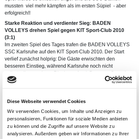
mussten viel mehr kämpfen als im ersten Süpiel - aber
erfolgreich!!
Starke Reaktion und verdienter Sieg: BADEN
VOLLEYS drehen Spiel gegen KIT Sport-Club 2010
(3:1)
Im zweiten Spiel des Tages trafen die BADEN VOLLEYS
SSC Karlsruhe auf den KIT Sport-Club 2010. Der Start
verlief zunächst holprig: Die Gäste erwischten den
besseren Einstieg, während Karlsruhe noch nicht
vollständig zu seinem Rhythmus fand. Der erste Satz ging
daher mit 6:25 an den KIT SC.
Doch die Reaktion der BADEN VOLLEYS ließ nicht lange
auf sich warten. Im zweiten Satz zeigte das Team, was sie
Diese Webseite verwendet Cookies
eigentlich können, und punkteten mit deutlich mehr
Aggressivität im Aufschlagspiel und steigerte sich vor
Wir verwenden Cookies, um Inhalte und Anzeigen zu
allem in Abwehr und Block. In einem umkämpften
personalisieren, Funktionen für soziale Medien anbieten
Durchgang bewies Karlsruhe Nervenstärke und entschied
zu können und die Zugriffe auf unsere Website zu
den Satz mit 25:22 für sich – der verdiente Ausgleich.
analysieren. Außerdem geben wir Informationen zu Ihrer
Mit diesem Momentum im Rücken traten die BADEN