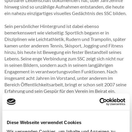
spürbarer Leidenschaft dokumentiert hat; über Jahrzehnte
hinweg sind so unzählige Aufnahmen entstanden, die heute
ein nahezu einzigartiges visuelles Gedächtnis des SSC bilden.
Sein persönlicher Hintergrund ist dabei ebenso
bemerkenswert wie vielseitig: Sportlich begann er in
Disziplinen wie Leichtathletik, Rudern und Trampolin, später
kamen unter anderem Tennis, Skisport, Jogging und Fitness
hinzu, bis heute ist Bewegung ein fester Bestandteil seines
Lebens. Seine enge Verbindung zum SSC zeigt sich nicht nur
in seinen Bildern, sondern auch in seinem langjährigen
Engagement in verantwortungsvollen Funktionen. Nach
insgesamt acht Jahren im Vorstand, unter anderem im
Bereich Öffentlichkeitsarbeit, bringt er schon seit 2007 seine
Erfahrung und sein Gespür für den Verein im Beirat ein.
Heute, mit 89 Jahren, beeindruckt er weiterhin durch eine
außergewöhnliche Präsenz und Energie: Mehrmals pro
Woche ist er im Fitnessstudio aktiv und bei nahezu allen
Diese Webseite verwendet Cookies
Veranstaltungen mit seiner Kamera vor Ort, stets
aufmerksam, zuverlässig und mit einem untrüglichen Gespür
Wir verwenden Cookies, um Inhalte und Anzeigen zu