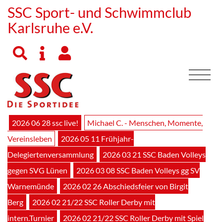
SSC Sport- und Schwimmclub
Karlsruhe e.V.
2026 06 28 ssc live!
Michael C. - Menschen, Momente,
Vereinsleben
2026 05 11 Frühjahr-
Delegiertenversammlung
2026 03 21 SSC Baden Volleys
gegen SVG Lünen
2026 03 08 SSC Baden Volleys gg SV
Warnemünde
2026 02 26 Abschiedsfeier von Birgit
Berg
2026 02 21/22 SSC Roller Derby mit
intern.Turnier
2026 02 21/22 SSC Roller Derby mit Spiel