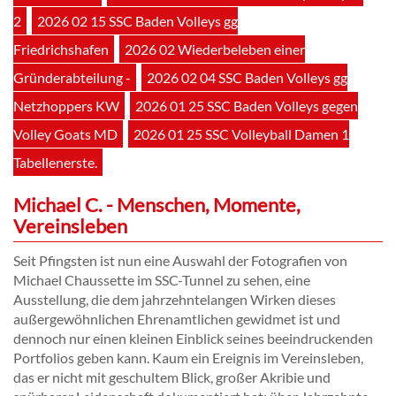
2
2026 02 15 SSC Baden Volleys gg
Friedrichshafen
2026 02 Wiederbeleben einer
Gründerabteilung -
2026 02 04 SSC Baden Volleys gg
Netzhoppers KW
2026 01 25 SSC Baden Volleys gegen
Volley Goats MD
2026 01 25 SSC Volleyball Damen 1
Tabellenerste.
Michael C. - Menschen, Momente,
Vereinsleben
Seit Pfingsten ist nun eine Auswahl der Fotografien von
Michael Chaussette im SSC-Tunnel zu sehen, eine
Ausstellung, die dem jahrzehntelangen Wirken dieses
außergewöhnlichen Ehrenamtlichen gewidmet ist und
dennoch nur einen kleinen Einblick seines beeindruckenden
Portfolios geben kann. Kaum ein Ereignis im Vereinsleben,
das er nicht mit geschultem Blick, großer Akribie und