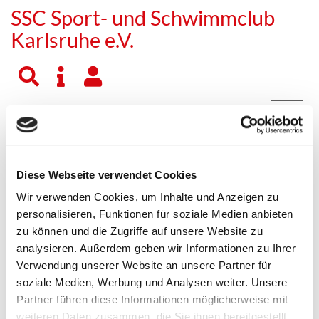
SSC Sport- und Schwimmclub
Karlsruhe e.V.
Diese Webseite verwendet Cookies
Abteilung
Trainer
Trainingszeiten
Das Sportgerät
Wir verwenden Cookies, um Inhalte und Anzeigen zu
Trainer
personalisieren, Funktionen für soziale Medien anbieten
zu können und die Zugriffe auf unsere Website zu
Peter Zielinski (Abteilungsleiter)
analysieren. Außerdem geben wir Informationen zu Ihrer
Voranmeldung zum Schnuppertraining per
E-Mail
Verwendung unserer Website an unsere Partner für
soziale Medien, Werbung und Analysen weiter. Unsere
Wir freuen uns auf Euer Kommen!
Partner führen diese Informationen möglicherweise mit
weiteren Daten zusammen, die Sie ihnen bereitgestellt