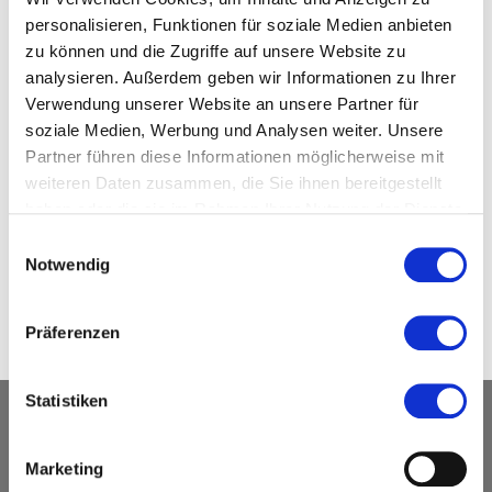
Spaß. Die Teilnehmer
personalisieren, Funktionen für soziale Medien anbieten
gewinnen Vertrauen durch die Beherrschung des Körpers bei
zu können und die Zugriffe auf unsere Website zu
Drehungen und Rotationen um verschiedene Achsen.
analysieren. Außerdem geben wir Informationen zu Ihrer
Verwendung unserer Website an unsere Partner für
soziale Medien, Werbung und Analysen weiter. Unsere
Partner führen diese Informationen möglicherweise mit
weiteren Daten zusammen, die Sie ihnen bereitgestellt
Von einfachen Sprüngen aus
haben oder die sie im Rahmen Ihrer Nutzung der Dienste
Spaß, bis hin zum Erlernen
gesammelt haben.
Einwilligungsauswahl
schwieriger Sprünge ist hier
Notwendig
alles machbar. Genießt das
Gefühl abzuheben!
Präferenzen
Statistiken
Marketing