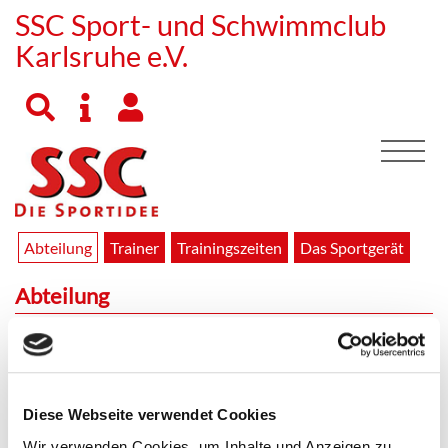
SSC Sport- und Schwimmclub
Karlsruhe e.V.
Abteilung
Trainer
Trainingszeiten
Das Sportgerät
Abteilung
Die anspruchsvolle Sportart
auf dem großen Sprungtuch
macht Kindern und
Jugendlichen auch ohne
Diese Webseite verwendet Cookies
technische Perfektion der
verschiedenen Sprungformen
Wir verwenden Cookies, um Inhalte und Anzeigen zu