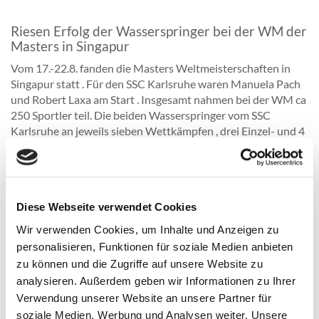
Riesen Erfolg der Wasserspringer bei der WM der
Masters in Singapur
Vom 17.-22.8. fanden die Masters Weltmeisterschaften in
Singapur statt . Für den SSC Karlsruhe waren Manuela Pach
und Robert Laxa am Start . Insgesamt nahmen bei der WM ca
250 Sportler teil. Die beiden Wasserspringer vom SSC
Karlsruhe an jeweils sieben Wettkämpfen , drei Einzel- und 4
Synchron Wettbewerbe. An den ersten beiden Tagen
begannen die beiden unter den Augen der jungen Trainerin
Cilia Ochmann sehr gut und wurden mit jeweils 2 Medaillen
belohnt , Manuela mit 2 x Silber , jeweils sehr knapp hinter
Diese Webseite verwendet Cookies
der Goldmedaille und Robert mit Gold und Silber . Danke
Cilia, dass du dabei warst ! Am ersten synchron- Tag wurden
Wir verwenden Cookies, um Inhalte und Anzeigen zu
Manu und Robert in einer sehr starken Konkurrenz vom 3
personalisieren, Funktionen für soziale Medien anbieten
Meter Brett 6. Mit einem etwas besseren letzten Sprung
zu können und die Zugriffe auf unsere Website zu
wäre hier sogar eine Medaille möglich gewesen.
analysieren. Außerdem geben wir Informationen zu Ihrer
Im zweiten Wettbewerb ging es dann auf den Turm - eine der
Verwendung unserer Website an unsere Partner für
Parade Disziplinen der beiden . Ein Kopf an Kopf Rennen bis
soziale Medien, Werbung und Analysen weiter. Unsere
zum letzten Sprung und hier sollte die Routine und hohe