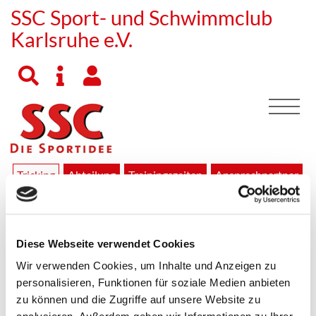
SSC Sport- und Schwimmclub
Karlsruhe e.V.
Tricking
Abteilung
Trainingszeiten
Ansprechpartner
Was ist Tricking
Tricking ist eine moderne Sportart. Sie hat sich in den 1990er
Diese Webseite verwendet Cookies
Jahren aus verschiedenen Kampfkünsten entwickelt. In den
Wir verwenden Cookies, um Inhalte und Anzeigen zu
letzten 15 Jahren bildete sich ein eigenes
Bewegungsrepertoire welches Tricking seinen einzigartigen
personalisieren, Funktionen für soziale Medien anbieten
Look gibt. Die meisten Tricker haben sich ihre Skills selber
zu können und die Zugriffe auf unsere Website zu
beigebracht. Nachdem man einzelne Tricks beherrscht kann