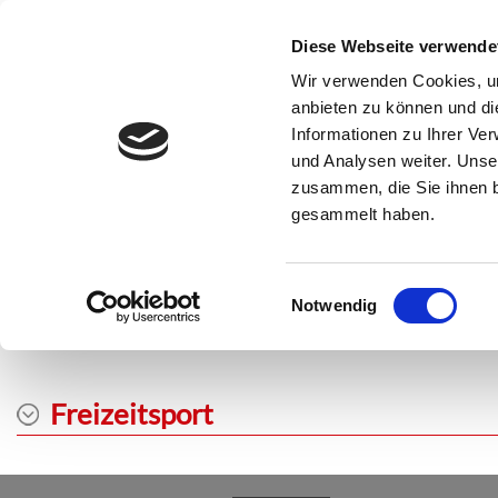
SSC Sport- und Schwimmclub Karlsruhe
Diese Webseite verwende
Verei
Wir verwenden Cookies, um
anbieten zu können und di
Informationen zu Ihrer Ve
und Analysen weiter. Unse
Aktuelles
Abteilung
Ansprechpartner
Trainingszeiten
zusammen, die Sie ihnen b
gesammelt haben.
Die Abteilung stellt sich vor
Der schnellste Sport der Welt mit dem kleinen Kunststoffball,
Einwilligungsauswahl
nachgehen. Im Einzel und beim Doppel ist Technik, Spielwitz ei
Notwendig
Verpflichtung zu Wettkampsport in Mannschaften angeboten.
Freizeitsport