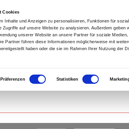
 e.V.
t Cookies
n
Fitnessstudio
Sportarten
Online buchen
Service
 Inhalte und Anzeigen zu personalisieren, Funktionen für sozia
e Zugriffe auf unsere Website zu analysieren. Außerdem geben w
rwendung unserer Website an unsere Partner für soziale Medien
re Partner führen diese Informationen möglicherweise mit weite
ereitgestellt haben oder die sie im Rahmen Ihrer Nutzung der D
 begeistert Menschen auf der ganzen Welt. Auch in der Waldstadt 
n gutes Auge aber auch Kondition gefragt; soll das Spiel gewonnen
Präferenzen
Statistiken
Marketin