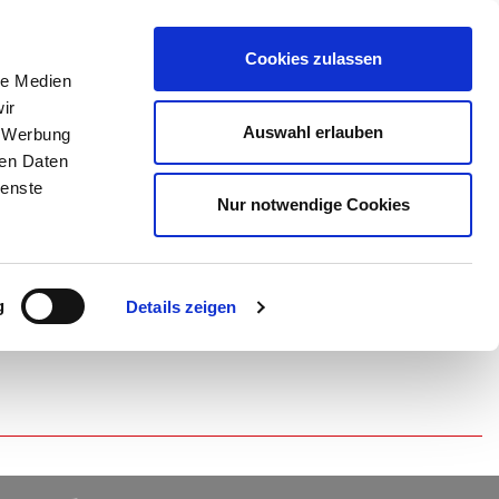
Cookies zulassen
le Medien
ir
Auswahl erlauben
, Werbung
ren Daten
ienste
Nur notwendige Cookies
können Kinder, Jugendliche und Erwachsene dieser Leidenschaft
 werden. Tischtennis wird beim SSC als Freizeitsport ohne
g
Details zeigen