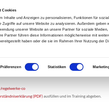
 e.V.
t Cookies
n
Fitnessstudio
Sportarten
Online buchen
Service
 Inhalte und Anzeigen zu personalisieren, Funktionen für sozia
e Zugriffe auf unsere Website zu analysieren. Außerdem geben w
rwendung unserer Website an unsere Partner für soziale Medien
re Partner führen diese Informationen möglicherweise mit weite
Links/Anfahrt
ereitgestellt haben oder die sie im Rahmen Ihrer Nutzung der D
Präferenzen
Statistiken
Marketin
/regelwerke-co
erständniserklärung (PDF)
ausfüllen und im Training abgeben.