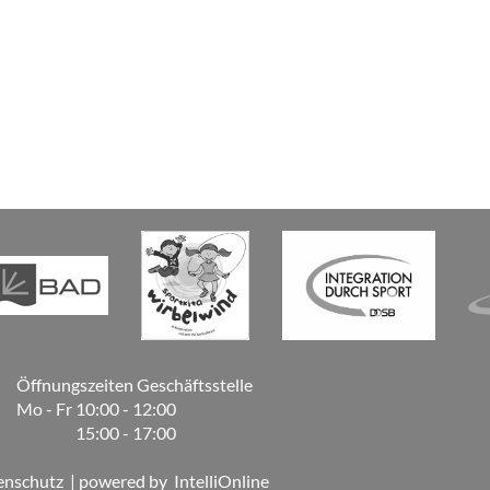
Öffnungszeiten Geschäftsstelle
Mo - Fr
10:00 - 12:00
15:00 - 17:00
enschutz
| powered by
IntelliOnline