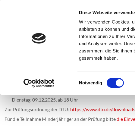
SSC Sport- und Schwimmclub Karlsruhe
Diese Webseite verwende
Verei
Wir verwenden Cookies, um
anbieten zu können und di
Informationen zu Ihrer Ve
und Analysen weiter. Unse
Trainingszeiten
Abteilung
Aktuelles
Ansprechpartner
zusammen, die Sie ihnen b
gesammelt haben.
Termine 2024
KUP Prüfungen
Einwilligungsauswahl
Notwendig
Donnerstag, 05.06.2025, ab 18 Uhr
Dienstag, 09.12.2025, ab 18 Uhr
Zur Prüfungsordnung der DTU:
https://www.dtu.de/downloads
Für die Teilnahme Minderjähriger an der Prüfung bitte
die Einv