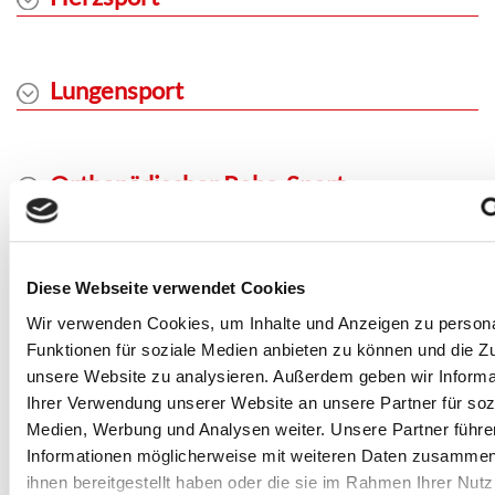
Lungensport
Orthopädischer Reha-Sport
Sport bei Diabetes mellitus Typ-2
Diese Webseite verwendet Cookies
Wir verwenden Cookies, um Inhalte und Anzeigen zu persona
Funktionen für soziale Medien anbieten zu können und die Zug
Sport bei Morbus Bechterew
unsere Website zu analysieren. Außerdem geben wir Informa
Ihrer Verwendung unserer Website an unsere Partner für soz
Medien, Werbung und Analysen weiter. Unsere Partner führe
Informationen möglicherweise mit weiteren Daten zusammen,
Sport bei Osteoporose
ihnen bereitgestellt haben oder die sie im Rahmen Ihrer Nut