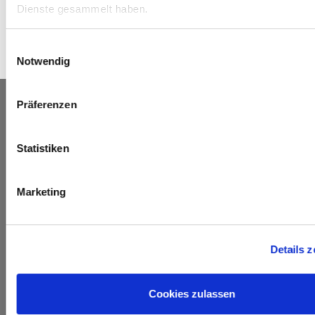
Dienste gesammelt haben.
Sport nach Krebs
Einwilligungsauswahl
Notwendig
Präferenzen
Statistiken
Marketing
Details 
Cookies zulassen