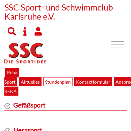
SSC Sport- und Schwimmclub
Karlsruhe e.V.
Reha-
Sport
Aktuelles
Stundenplan
Kontaktformular
Anspre
RENA
Gefäßsport
Herzsport