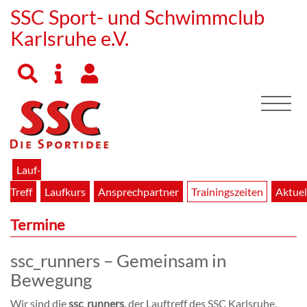
SSC Sport- und Schwimmclub
Karlsruhe e.V.
Lauf-
Treff
Laufkurs
Ansprechpartner
Trainingszeiten
Aktuel
Termine
ssc_runners – Gemeinsam in
Bewegung
Wir sind die
ssc_runners
, der Lauftreff des SSC Karlsruhe.