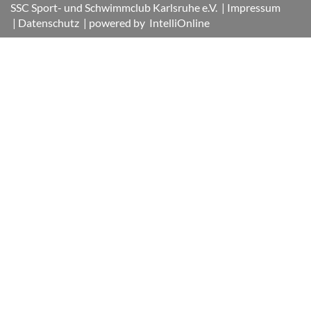
SSC Sport- und Schwimmclub Karlsruhe e.V.
| Impressum
| Datenschutz
| powered by
IntelliOnline