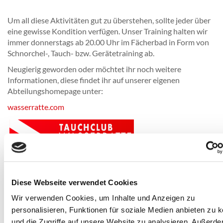
Um all diese Aktivitäten gut zu überstehen, sollte jeder über
eine gewisse Kondition verfügen. Unser Training halten wir
immer donnerstags ab 20.00 Uhr im Fächerbad in Form von
Schnorchel-, Tauch- bzw. Gerätetraining ab.
Neugierig geworden oder möchtet ihr noch weitere
Informationen, diese findet ihr auf unserer eigenen
Abteilungshomepage unter:
wasserratte.com
Diese Webseite verwendet Cookies
Wir verwenden Cookies, um Inhalte und Anzeigen zu
personalisieren, Funktionen für soziale Medien anbieten zu 
Neugierige und Interessierte können sich gerne an unseren
und die Zugriffe auf unsere Website zu analysieren. Außerd
Ansprechpartner oder unsere Trainerin wenden, deren