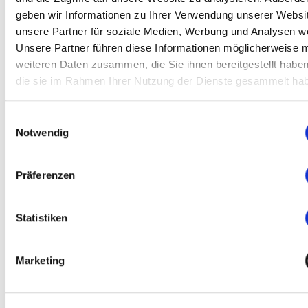
Adressen unter den entsprechenden Rubriken zu finden sind.
geben wir Informationen zu Ihrer Verwendung unserer Websi
unsere Partner für soziale Medien, Werbung und Analysen we
Oder direkt:
Unsere Partner führen diese Informationen möglicherweise m
weiteren Daten zusammen, die Sie ihnen bereitgestellt habe
E-Mail schreiben
die sie im Rahmen Ihrer Nutzung der Dienste gesammelt ha
Einwilligungsauswahl
Notwendig
Präferenzen
Statistiken
Marketing