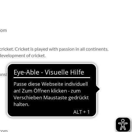
.com
 cricket. Cricket is played with passion in all continents.
development of cricket.
ons(with cricket nets) in our home ground.
.com