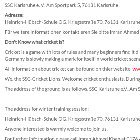
SSC Karlsruhe e. V., Am Sportpark 5, 76131 Karlsruhe
Adresse:
Heinrich-Hübsch-Schule OG, Kriegsstraße 70, 76131 Karlsruhe
Für weitere Informationen kontaktieren Sie bitte Imran Ahme
Don't Know what cricket is?
Cricket is a game with lots of rules and many beginners find it diff
Germany is slowly making a mark for itself in world cricket sce
All information about cricket can be found on thier website:
www
We, the SSC-Cricket Lions, Welcome cricket enthusiasts. During
The address of the ground is as follows, SSC Karlsruhe e.V., Am
The address for winter training session:
Heinrich-Hübsch-Schule OG, Kriegsstraße 70, 76131 Karlsruhe
Anyone interested is warmly welcome to join us.
For further information please call Imran Ahmed Khan at 0176 /