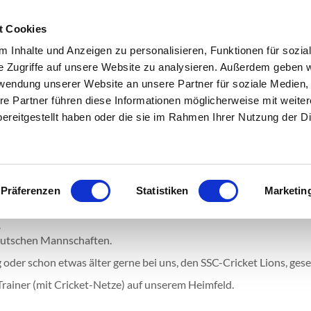
 e.V.
t Cookies
n
Fitnessstudio
Sportarten
Online buchen
Service
 Inhalte und Anzeigen zu personalisieren, Funktionen für sozia
e Zugriffe auf unsere Website zu analysieren. Außerdem geben w
rwendung unserer Website an unsere Partner für soziale Medien
re Partner führen diese Informationen möglicherweise mit weite
ereitgestellt haben oder die sie im Rahmen Ihrer Nutzung der D
Präferenzen
Statistiken
Marketin
schen Werfer (Bowler) und Schlagmann (Batsman), welches auf einem
drei Stäbchen (Wickets). Der Bowler wirft den Ball von einem En
.
deutschen Mannschaften.
oder schon etwas älter gerne bei uns, den SSC-Cricket Lions, gese
Trainer (mit Cricket-Netze) auf unserem Heimfeld.