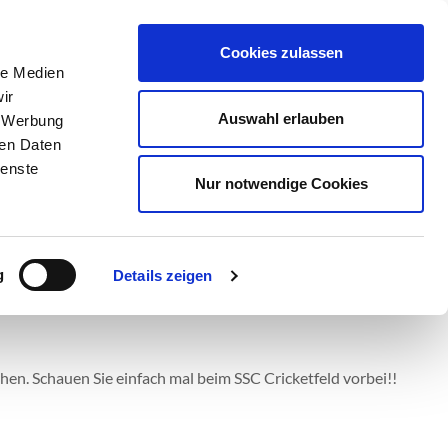
Cookies zulassen
le Medien
ir
Auswahl erlauben
, Werbung
ren Daten
ienste
Nur notwendige Cookies
g
Details zeigen
 speziellen Streifen (Pitch) in der Mitte eines Rasenfeldes
de zum Batsman, der vor seinen Wickets am anderen Ende des
hen. Schauen Sie einfach mal beim SSC Cricketfeld vorbei!!