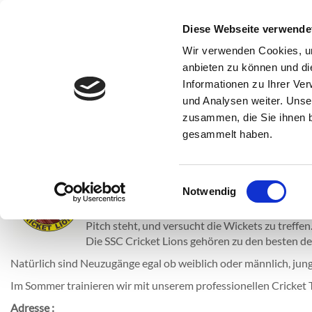
SSC Sport- und Schwimmclub Karlsruhe
Diese Webseite verwende
Verei
Wir verwenden Cookies, um
anbieten zu können und di
Informationen zu Ihrer Ve
und Analysen weiter. Unse
Das ist Cricket
SSC Cricket Lions
Trainingszeiten
zusammen, die Sie ihnen b
gesammelt haben.
Das ist Cricket
Wissen Sie, was Cricket ist?
Einwilligungsauswahl
Notwendig
Cricket ist dem Baseball ähnlich. Ein Duell zwi
stattfindet. An beiden Enden des Pitch stehen 
Pitch steht, und versucht die Wickets zu treffen
Die SSC Cricket Lions gehören zu den besten 
Natürlich sind Neuzugänge egal ob weiblich oder männlich, jung 
Im Sommer trainieren wir mit unserem professionellen Cricket 
Adresse :